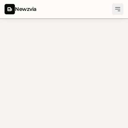
Newzvia