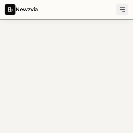
Newzvia