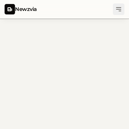
Newzvia