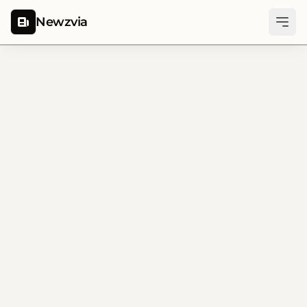
Newzvia