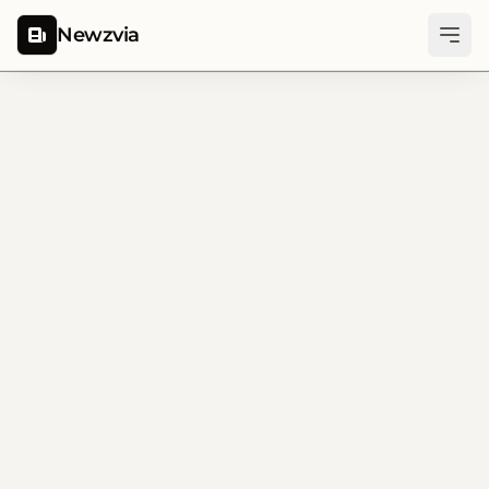
Newzvia