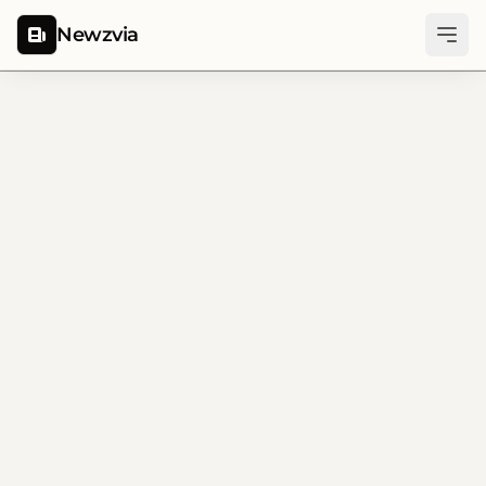
Newzvia