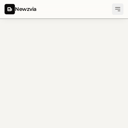
Newzvia