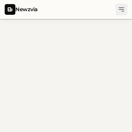
Newzvia